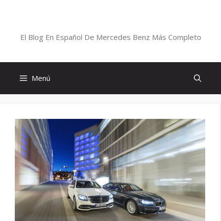
Saltar
al
Blog De Mercedes-Benz En Español
contenido
El Blog En Español De Mercedes Benz Más Completo
Menú