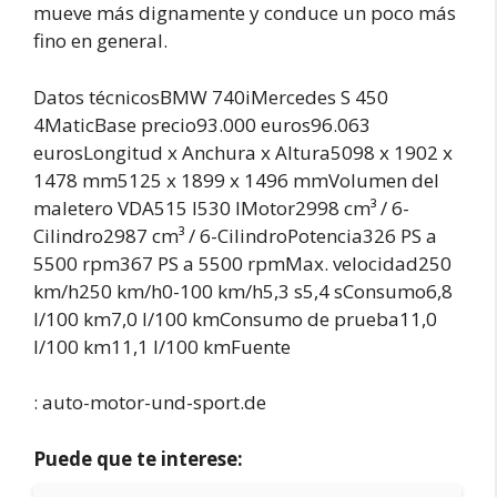
mueve más dignamente y conduce un poco más
fino en general.
Datos técnicosBMW 740iMercedes S 450
4MaticBase precio93.000 euros96.063
eurosLongitud x Anchura x Altura5098 x 1902 x
1478 mm5125 x 1899 x 1496 mmVolumen del
maletero VDA515 l530 lMotor2998 cm³ / 6-
Cilindro2987 cm³ / 6-CilindroPotencia326 PS a
5500 rpm367 PS a 5500 rpmMax. velocidad250
km/h250 km/h0-100 km/h5,3 s5,4 sConsumo6,8
l/100 km7,0 l/100 kmConsumo de prueba11,0
l/100 km11,1 l/100 kmFuente
: auto-motor-und-sport.de
Puede que te interese: