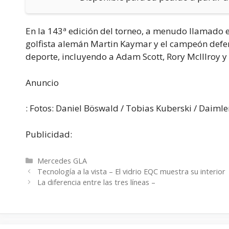
En la 143ª edición del torneo, a menudo llamado el
golfista alemán Martin Kaymar y el campeón defens
deporte, incluyendo a Adam Scott, Rory McIllroy y
Anuncio
: Fotos: Daniel Böswald / Tobias Kuberski / Daiml
Publicidad:
Categorías
Mercedes GLA
Tecnología a la vista – El vidrio EQC muestra su interior
La diferencia entre las tres líneas –