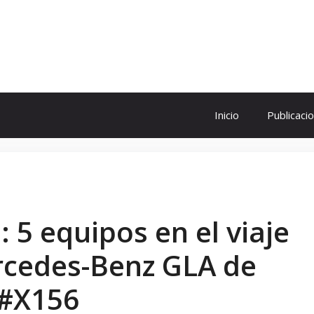
ol
Inicio
Publicaci
5 equipos en el viaje
rcedes-Benz GLA de
 #X156