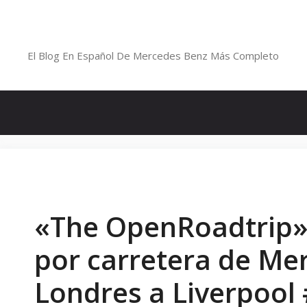
Saltar
al
Blog De Mercedes-Benz En Españ
contenido
El Blog En Español De Mercedes Benz Más Completo
«The OpenRoadtrip»: 
por carretera de Me
Londres a Liverpool