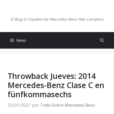
Saltar
al
Blog De Mercedes-Benz En Español
contenido
El Blog En Español De Mercedes Benz Más Completo
Menú
Throwback Jueves: 2014
Mercedes-Benz Clase C en
fünfkommasechs
25/01/2021
por
Todo Sobre Mercedes Benz