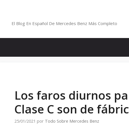
Saltar
al
Blog De Mercedes-Benz En Españ
contenido
El Blog En Español De Mercedes Benz Más Completo
Los faros diurnos pa
Clase C son de fábric
25/01/2021
por
Todo Sobre Mercedes Benz