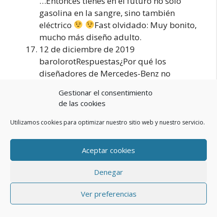
…Entonces tienes en el futuro no sólo
gasolina en la sangre, sino también
eléctrico
Fast olvidado: Muy bonito,
mucho más diseño adulto.
12 de diciembre de 2019
barolorotRespuestas¿Por qué los
diseñadores de Mercedes-Benz no
pueden hacer el portón trasero a ras de
Gestionar el consentimiento
los guardabarros, como en los modelos
de las cookies
CLA, o hasta cierto punto en los GLB? Para
mí, ese paso entre el portón trasero y el
Utilizamos cookies para optimizar nuestro sitio web y nuestro servicio.
guardabarros/parachoques del lado de la
silla tiene la apariencia de una
Aceptar cookies
inexactitud de ajuste. Además, la vista
trasera carece de los elementos de estilo
Denegar
típicos de los Mercedes que hacen que un
Mercedes se reconozca como tal incluso
Ver preferencias
sin la estrella de Mercedes.Esto se