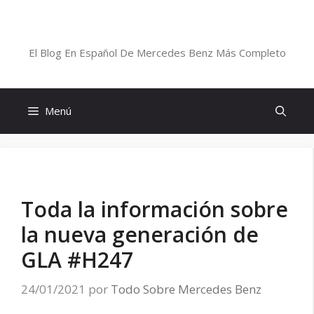
Saltar
al
Blog De Mercedes-Benz En Español
contenido
El Blog En Español De Mercedes Benz Más Completo
Menú
Toda la información sobre
la nueva generación de
GLA #H247
24/01/2021
por
Todo Sobre Mercedes Benz