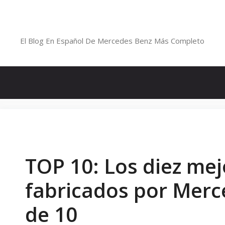
Saltar
al
Blog De Mercedes-Benz En Españ
contenido
El Blog En Español De Mercedes Benz Más Completo
TOP 10: Los diez me
fabricados por Merc
de 10