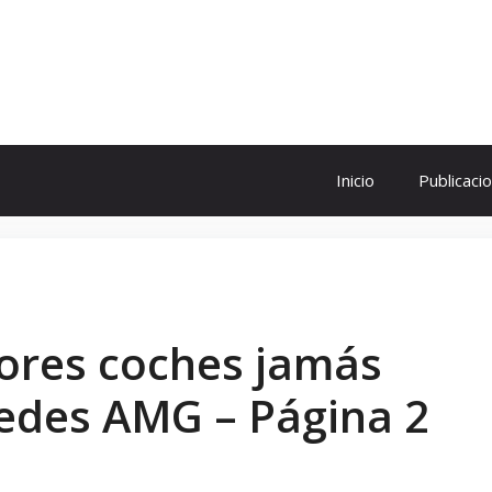
ol
Inicio
Publicaci
jores coches jamás
edes AMG – Página 2