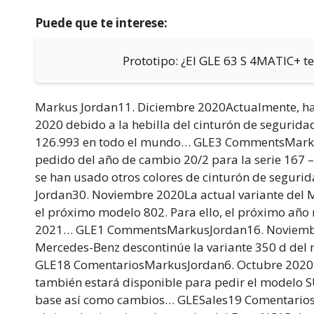
Puede que te interese:
Prototipo: ¿El GLE 63 S 4MATIC+ 
Markus Jordan11. Diciembre 2020Actualmente, hay
2020 debido a la hebilla del cinturón de seguridad
126.993 en todo el mundo… GLE3 CommentsMar
pedido del año de cambio 20/2 para la serie 167 –
se han usado otros colores de cinturón de segur
Jordan30. Noviembre 2020La actual variante del
el próximo modelo 802. Para ello, el próximo año
2021… GLE1 CommentsMarkus
Jordan16. Noviemb
Mercedes-Benz descontinúe la variante 350 d del m
GLE18 ComentariosMarkus
Jordan6. Octubre 2020
también estará disponible para pedir el modelo SU
base así como cambios… GLESales19 Comentario