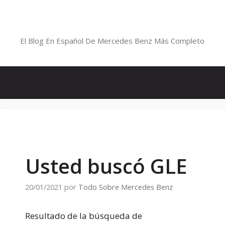
Saltar
al
Blog De Mercedes-Benz En Españ
contenido
El Blog En Español De Mercedes Benz Más Completo
Usted buscó GLE
20/01/2021
por
Todo Sobre Mercedes Benz
Resultado de la búsqueda de