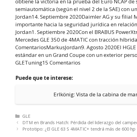
obtiene la victoria en la prueba del Euro NCAP de
semiautomática (según el nivel 2 de la SAE) con
Jordan14. Septiembre 2020Daimler AG y su filial
importante hacia la seguridad jurídica en rela
Jordan1. Septiembre 2020Con el BRABUS PowerXtr
Mercedes GLE 350 de 4MATIC con tracción híbrid
ComentariosMarkus
Jordan9. Agosto 2020El HGLE
estándar en un Grand Coupe con un exterior perso
GLETuning15 Comentarios
Puede que te interese:
Erlkönig: Vista de la cabina de ma
Categorías
GLE
DTM en Brands Hatch: Pérdida del liderazgo del campeo
Prototipo: ¿El GLE 63 S 4MATIC+ tendrá más de 600 hp