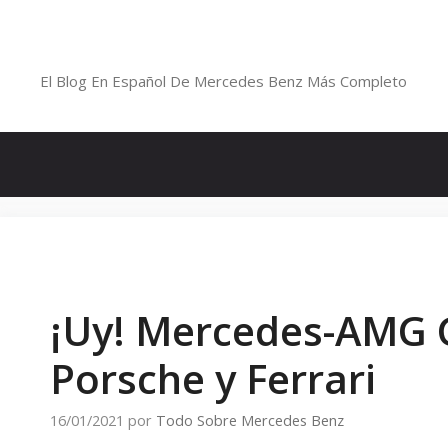
Saltar
al
Blog De Mercedes-Benz En Españ
contenido
El Blog En Español De Mercedes Benz Más Completo
¡Uy! Mercedes-AMG G
Porsche y Ferrari
16/01/2021
por
Todo Sobre Mercedes Benz