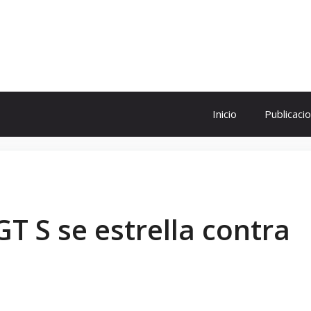
ol
Inicio
Publicaci
T S se estrella contra