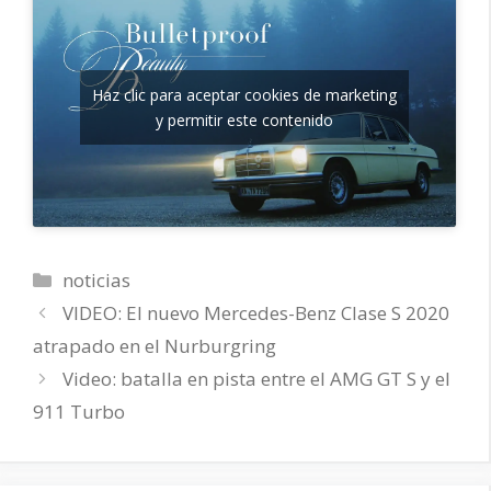
Haz clic para aceptar cookies de marketing
y permitir este contenido
Categorías
noticias
VIDEO: El nuevo Mercedes-Benz Clase S 2020
atrapado en el Nurburgring
Video: batalla en pista entre el AMG GT S y el
911 Turbo