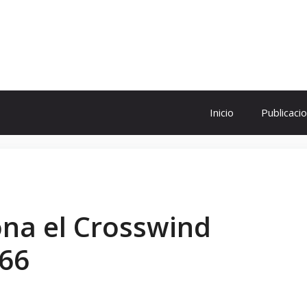
ol
Inicio
Publicaci
ona el Crosswind
166