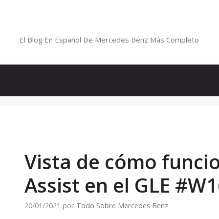
Saltar
al
Blog De Mercedes-Benz En Españ
contenido
El Blog En Español De Mercedes Benz Más Completo
Vista de cómo funci
Assist en el GLE #W
20/01/2021
por
Todo Sobre Mercedes Benz