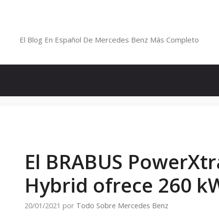
Saltar
al
Blog De Mercedes-Benz En Españ
contenido
El Blog En Español De Mercedes Benz Más Completo
El BRABUS PowerXtra
Hybrid ofrece 260 k
20/01/2021
por
Todo Sobre Mercedes Benz