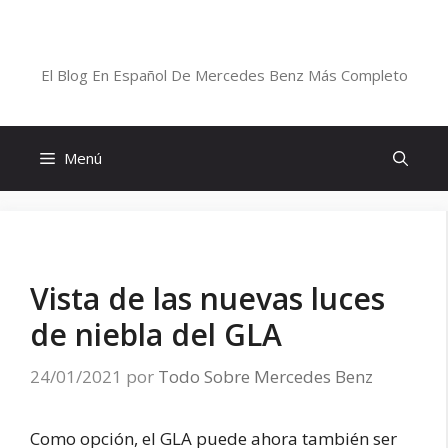
Saltar
al
Blog De Mercedes-Benz En Español
contenido
El Blog En Español De Mercedes Benz Más Completo
Menú
Vista de las nuevas luces
de niebla del GLA
24/01/2021
por
Todo Sobre Mercedes Benz
Como opción, el GLA puede ahora también ser