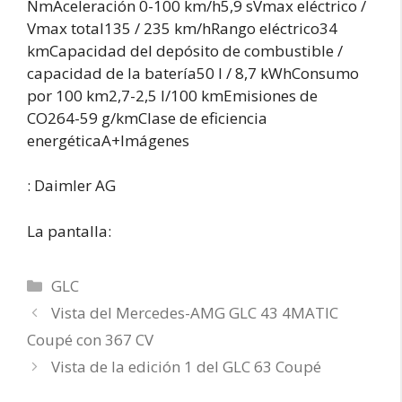
NmAceleración 0-100 km/h5,9 sVmax eléctrico /
Vmax total135 / 235 km/hRango eléctrico34
kmCapacidad del depósito de combustible /
capacidad de la batería50 l / 8,7 kWhConsumo
por 100 km2,7-2,5 l/100 kmEmisiones de
CO264-59 g/kmClase de eficiencia
energéticaA+Imágenes
: Daimler AG
La pantalla:
Categorías
GLC
Vista del Mercedes-AMG GLC 43 4MATIC
Coupé con 367 CV
Vista de la edición 1 del GLC 63 Coupé