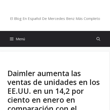
Saltar
al
Blog De Mercedes-Benz En Español
contenido
El Blog En Español De Mercedes Benz Más Completo
Menú
Daimler aumenta las
ventas de unidades en los
EE.UU. en un 14,2 por
ciento en enero en
comparación con el