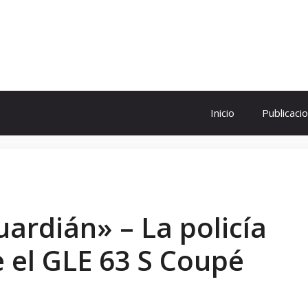
ol
Inicio
Publicaci
ardián» – La policía
 el GLE 63 S Coupé