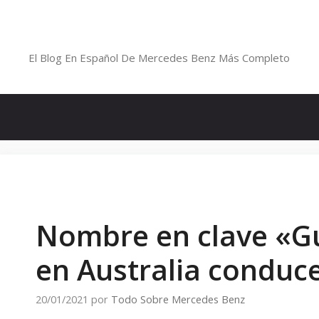
Saltar
al
Blog De Mercedes-Benz En Españ
contenido
El Blog En Español De Mercedes Benz Más Completo
Nombre en clave «Gu
en Australia conduce
20/01/2021
por
Todo Sobre Mercedes Benz