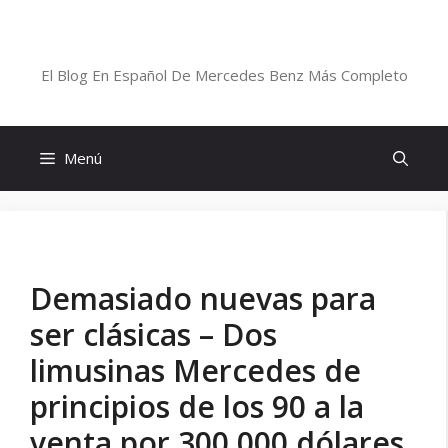
Saltar
al
Blog De Mercedes-Benz En Español
contenido
El Blog En Español De Mercedes Benz Más Completo
Menú
Demasiado nuevas para
ser clásicas – Dos
limusinas Mercedes de
principios de los 90 a la
venta por 300.000 dólares