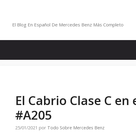
Saltar
al
Blog De Mercedes-Benz En Españ
contenido
El Blog En Español De Mercedes Benz Más Completo
El Cabrio Clase C en 
#A205
25/01/2021
por
Todo Sobre Mercedes Benz