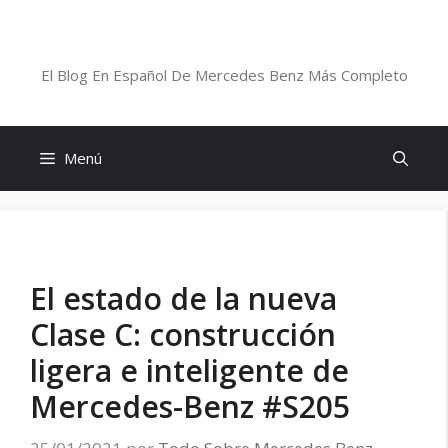
Saltar
al
Blog De Mercedes-Benz En Español
contenido
El Blog En Español De Mercedes Benz Más Completo
Menú
El estado de la nueva
Clase C: construcción
ligera e inteligente de
Mercedes-Benz #S205