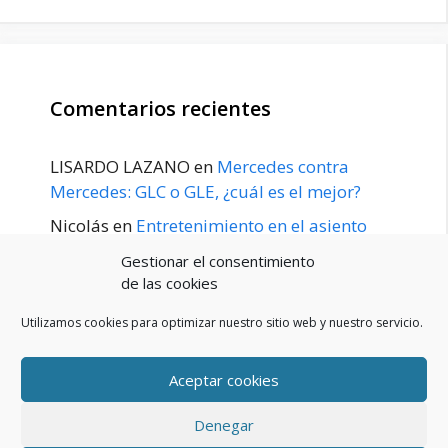
Comentarios recientes
LISARDO LAZANO
en
Mercedes contra
Mercedes: GLC o GLE, ¿cuál es el mejor?
Nicolás
en
Entretenimiento en el asiento
trasero para el GLE / GLS disponible a
Gestionar el consentimiento
principios de 2020
de las cookies
Utilizamos cookies para optimizar nuestro sitio web y nuestro servicio.
Aceptar cookies
POLÍTICA DE PRIVACIDAD
Aviso Legal
Denegar
Política de cookies (UE)
Contacto