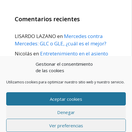
Comentarios recientes
LISARDO LAZANO
en
Mercedes contra
Mercedes: GLC o GLE, ¿cuál es el mejor?
Nicolás
en
Entretenimiento en el asiento
trasero para el GLE / GLS disponible a
Gestionar el consentimiento
principios de 2020
de las cookies
Utilizamos cookies para optimizar nuestro sitio web y nuestro servicio.
Aceptar cookies
POLÍTICA DE PRIVACIDAD
Aviso Legal
Denegar
Política de cookies (UE)
Contacto
© 2026 Blog De Mercedes-Benz En Español
• Creado con
Ver preferencias
GeneratePress