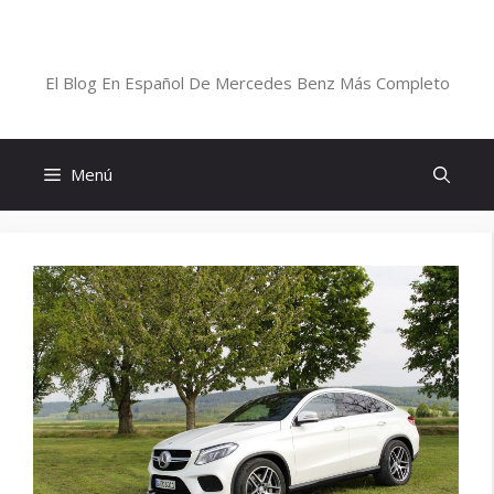
Saltar
al
Blog De Mercedes-Benz En Español
contenido
El Blog En Español De Mercedes Benz Más Completo
Menú