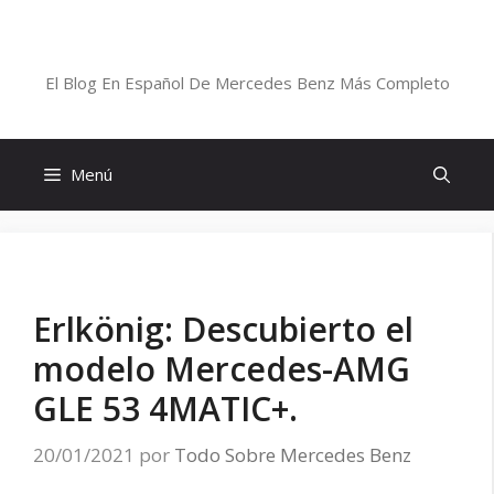
Saltar
al
Blog De Mercedes-Benz En Español
contenido
El Blog En Español De Mercedes Benz Más Completo
Menú
Erlkönig: Descubierto el
modelo Mercedes-AMG
GLE 53 4MATIC+.
20/01/2021
por
Todo Sobre Mercedes Benz