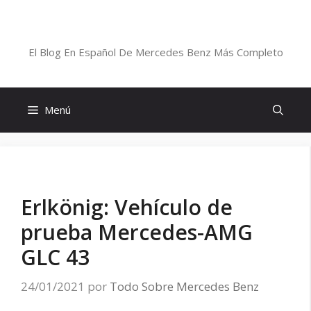
Saltar
al
Blog De Mercedes-Benz En Español
contenido
El Blog En Español De Mercedes Benz Más Completo
Menú
Erlkönig: Vehículo de
prueba Mercedes-AMG
GLC 43
24/01/2021
por
Todo Sobre Mercedes Benz