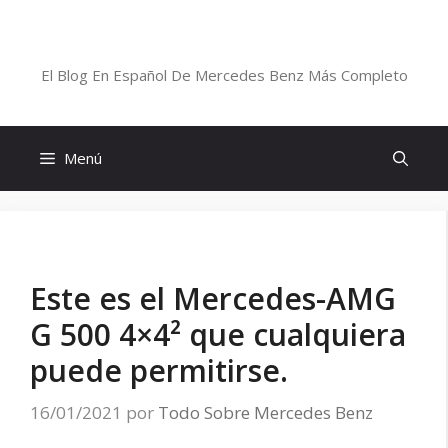
Saltar
al
Blog De Mercedes-Benz En Español
contenido
El Blog En Español De Mercedes Benz Más Completo
Menú
Este es el Mercedes-AMG
G 500 4×4² que cualquiera
puede permitirse.
16/01/2021
por
Todo Sobre Mercedes Benz