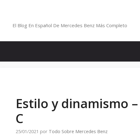
Saltar
al
Blog De Mercedes-Benz En Españ
contenido
El Blog En Español De Mercedes Benz Más Completo
Estilo y dinamismo –
C
25/01/2021
por
Todo Sobre Mercedes Benz