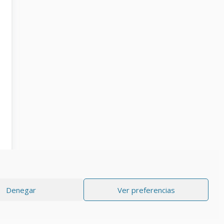
Denegar
Ver preferencias
RIVACIDAD
Aviso Legal
Política de cookies (UE)
Contacto