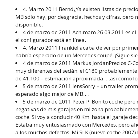
4. Marzo 2011 Bernd¿Ya existen listas de precio
MB sólo hay, por desgracia, hechos y cifras, pero 
disponible.
4 de marzo de 2011 Achimam 26.03.2011 es el l
el configurador está en línea.
4. Marzo 2011 FrankieI acaba de ver por primer
habría esperado de un Mercedes coupé. ¡Sigue si
4 de marzo de 2011 Markus JordanPrecios C-C
muy diferentes del sedán, el C180 probablemente 
de 41.100 – estimación aproximada. …así como los
5 de marzo de 2011 JensSorry – un trailer prom
esperado algo mejor de MB….
5 de marzo de 2011 Peter P. Bonito coche pero
negativas de mis garajes en mi zona probableme
coche. Si voy a conducir 40 Km. hasta el garaje de
Estaba muy entusiasmado con Mercedes, pero aho
a los muchos defectos. Mi SLK (nuevo coche 2007) 