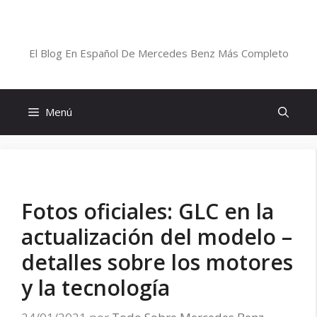
Saltar
al
Blog De Mercedes-Benz En Español
contenido
El Blog En Español De Mercedes Benz Más Completo
Menú
Fotos oficiales: GLC en la
actualización del modelo –
detalles sobre los motores
y la tecnología