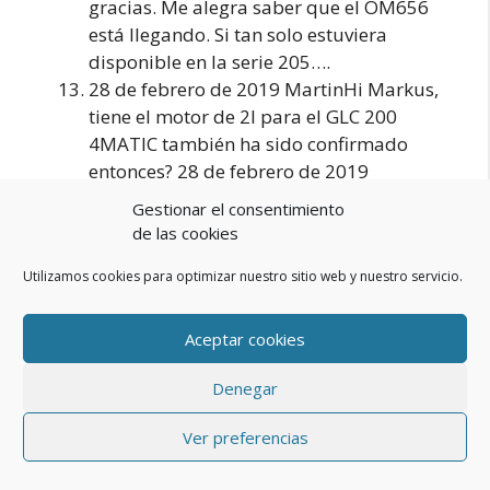
gracias. Me alegra saber que el OM656
está llegando. Si tan solo estuviera
disponible en la serie 205….
28 de febrero de 2019 MartinHi Markus,
tiene el motor de 2l para el GLC 200
4MATIC también ha sido confirmado
entonces? 28 de febrero de 2019
Racer1985Ya sea un 2l o sólo 1.5l de
Gestionar el consentimiento
cuatro cilindros aquí, yo también estaría
de las cookies
interesado.
Utilizamos cookies para optimizar nuestro sitio web y nuestro servicio.
28 de febrero de 2019 Marc W. Las luces
traseras antiguas eran más coherentes. La
rejilla de diamante ahora sólo está
Aceptar cookies
disponible «al revés» – pero todo eso es
Denegar
aceptable.Absolutamente para
mantenerse alejado sería, si sólo por la
Ver preferencias
pantalla táctil se puede interactuar, ni el
control de voz para todo (con qué