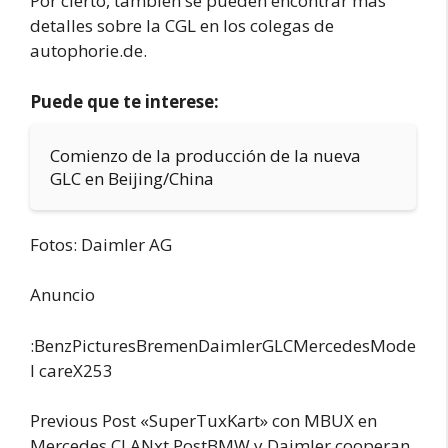
Por cierto, también se pueden encontrar más
detalles sobre la CGL en los colegas de
autophorie.de.
Puede que te interese:
Comienzo de la producción de la nueva
GLC en Beijing/China
Fotos: Daimler AG
Anuncio
:BenzPicturesBremenDaimlerGLCMercedesMode
l careX253
Previous Post «SuperTuxKart» con MBUX en
Mercedes CLANxt PostBMW y Daimler cooperan