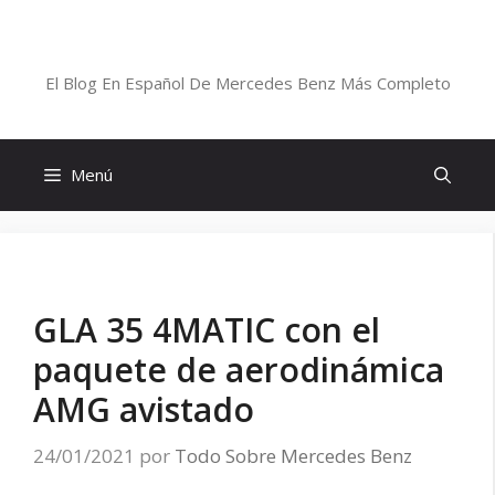
Saltar
al
Blog De Mercedes-Benz En Español
contenido
El Blog En Español De Mercedes Benz Más Completo
Menú
GLA 35 4MATIC con el
paquete de aerodinámica
AMG avistado
24/01/2021
por
Todo Sobre Mercedes Benz