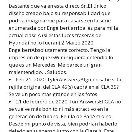
bastante que va en esta dirección.El único
diseño creado bajo su responsabilidad que
podría imaginarme para casarse en la serie
enumerada por Engelbert arriba, es para mí la
actual clase A (si estas luces traseras de
Hyundai no lo fueran).2 Marzo 2020
EngelbertAbsolutamente correcto. Tengo la
impresión de que GW ni siquiera entendía lo
que es un Mercedes. Me parece un gran
malentendido… Saludos.
Feb 21, 2020 TylerAnswers¿Alguien sabe si la
rejilla original del CLA 45(s) cabrá en el CLA 35?
Se ve un poco más grande en las fotos.
21 de febrero de 2020 TomAnswersEl GLA no
se vuelve más bonito ni más atractivo en la
generación de fulano. Rejilla de PanAm o no.
Desde mi punto de vista, bien podrían haberlo
dejado en suspenso junto con la Clase X. Este