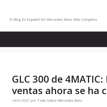
Saltar
al
Blog De Mercedes-Benz En Españ
contenido
El Blog En Español De Mercedes Benz Más Completo
GLC 300 de 4MATIC: 
ventas ahora se ha 
24/01/2021
por
Todo Sobre Mercedes Benz