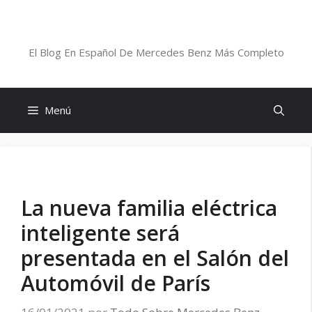
Saltar
al
Blog De Mercedes-Benz En Español
contenido
El Blog En Español De Mercedes Benz Más Completo
Menú
La nueva familia eléctrica
inteligente será
presentada en el Salón del
Automóvil de París