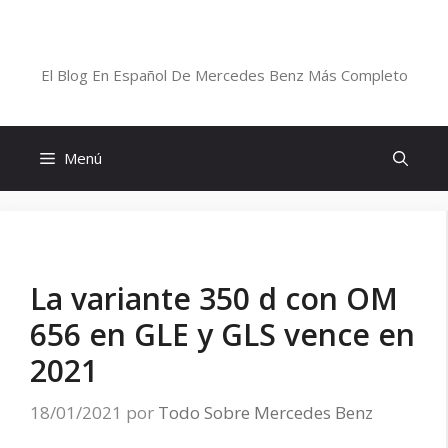
Saltar
al
Blog De Mercedes-Benz En Español
contenido
El Blog En Español De Mercedes Benz Más Completo
Menú
La variante 350 d con OM
656 en GLE y GLS vence en
2021
18/01/2021
por
Todo Sobre Mercedes Benz