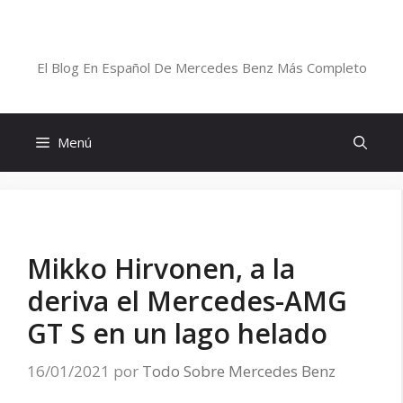
Saltar
al
Blog De Mercedes-Benz En Español
contenido
El Blog En Español De Mercedes Benz Más Completo
Menú
Mikko Hirvonen, a la
deriva el Mercedes-AMG
GT S en un lago helado
16/01/2021
por
Todo Sobre Mercedes Benz