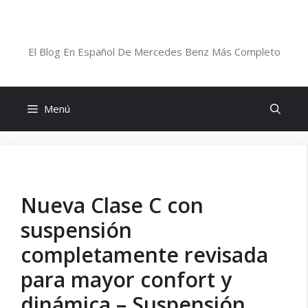
Saltar
al
Blog De Mercedes-Benz En Español
contenido
El Blog En Español De Mercedes Benz Más Completo
Menú
Nueva Clase C con
suspensión
completamente revisada
para mayor confort y
dinámica – Suspensión