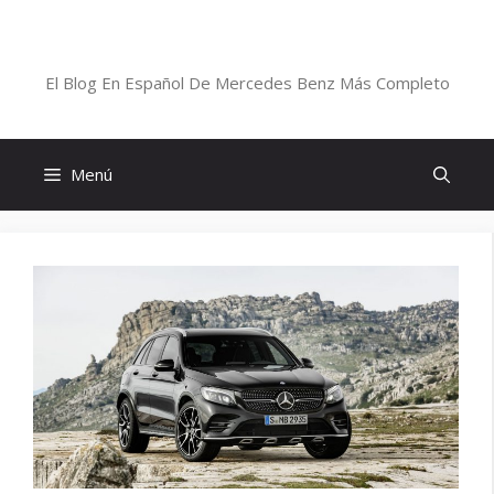
Saltar
al
Blog De Mercedes-Benz En Español
contenido
El Blog En Español De Mercedes Benz Más Completo
Menú