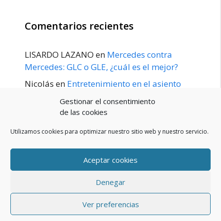
Comentarios recientes
LISARDO LAZANO
en
Mercedes contra
Mercedes: GLC o GLE, ¿cuál es el mejor?
Nicolás
en
Entretenimiento en el asiento
trasero para el GLE / GLS disponible a
Gestionar el consentimiento
principios de 2020
de las cookies
Utilizamos cookies para optimizar nuestro sitio web y nuestro servicio.
Aceptar cookies
POLÍTICA DE PRIVACIDAD
Aviso Legal
Denegar
Política de cookies (UE)
Contacto
© 2026 Blog De Mercedes-Benz En Español
• Creado con
Ver preferencias
GeneratePress