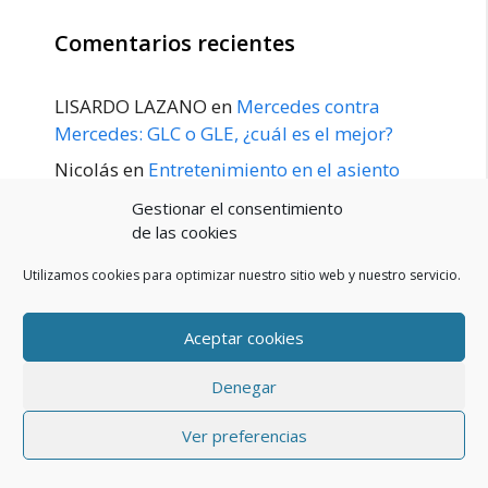
Comentarios recientes
LISARDO LAZANO
en
Mercedes contra
Mercedes: GLC o GLE, ¿cuál es el mejor?
Nicolás
en
Entretenimiento en el asiento
trasero para el GLE / GLS disponible a
Gestionar el consentimiento
principios de 2020
de las cookies
Utilizamos cookies para optimizar nuestro sitio web y nuestro servicio.
Aceptar cookies
POLÍTICA DE PRIVACIDAD
Aviso Legal
Denegar
Política de cookies (UE)
Contacto
© 2026 Blog De Mercedes-Benz En Español
• Creado con
Ver preferencias
GeneratePress