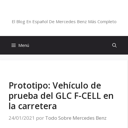
Saltar
al
Blog De Mercedes-Benz En Español
contenido
El Blog En Español De Mercedes Benz Más Completo
Menú
Prototipo: Vehículo de
prueba del GLC F-CELL en
la carretera
24/01/2021
por
Todo Sobre Mercedes Benz