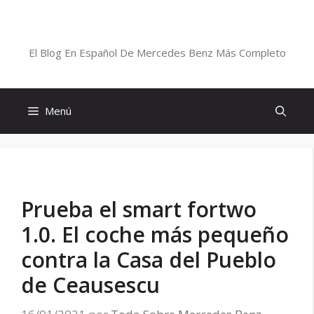
Saltar
al
Blog De Mercedes-Benz En Español
contenido
El Blog En Español De Mercedes Benz Más Completo
Menú
Prueba el smart fortwo
1.0. El coche más pequeño
contra la Casa del Pueblo
de Ceausescu