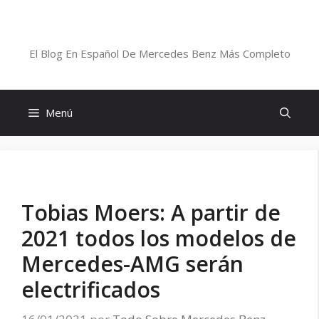
Saltar
al
Blog De Mercedes-Benz En Español
contenido
El Blog En Español De Mercedes Benz Más Completo
Menú
Tobias Moers: A partir de
2021 todos los modelos de
Mercedes-AMG serán
electrificados