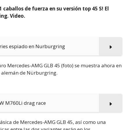
caballos de fuerza en su versión top 45 S! El
ng. Video.
ries espiado en Nurburgring
uturo Mercedes-AMG GLB 45 (foto) se muestra ahora en
to alemán de Nürburgring.
W M760Li drag race
 clásica de Mercedes-AMG GLB 45, así como una
icas entre las dos variantes serán en los