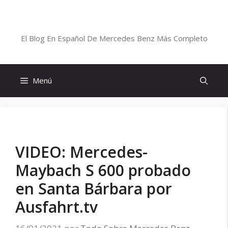
Saltar
al
Blog De Mercedes-Benz En Español
contenido
El Blog En Español De Mercedes Benz Más Completo
Menú
VIDEO: Mercedes-
Maybach S 600 probado
en Santa Bárbara por
Ausfahrt.tv