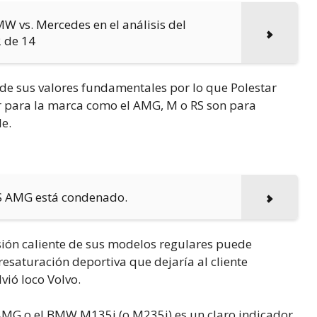
W vs. Mercedes en el análisis del
2 de 14
de sus valores fundamentales por lo que Polestar
ar para la marca como el AMG, M o RS son para
e.
S AMG está condenado.
ión caliente de sus modelos regulares puede
esaturación deportiva que dejaría al cliente
vió loco Volvo.
AMG o el BMW M135i (o M235i) es un claro indicador