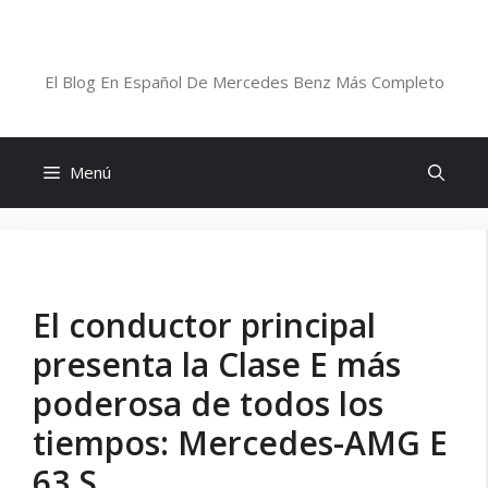
Saltar
al
Blog De Mercedes-Benz En Español
contenido
El Blog En Español De Mercedes Benz Más Completo
Menú
El conductor principal
presenta la Clase E más
poderosa de todos los
tiempos: Mercedes-AMG E
63 S