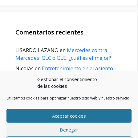
Comentarios recientes
LISARDO LAZANO
en
Mercedes contra
Mercedes: GLC o GLE, ¿cuál es el mejor?
Nicolás
en
Entretenimiento en el asiento
trasero para el GLE / GLS disponible a
Gestionar el consentimiento
principios de 2020
de las cookies
Utilizamos cookies para optimizar nuestro sitio web y nuestro servicio.
Aceptar cookies
POLÍTICA DE PRIVACIDAD
Aviso Legal
Denegar
Política de cookies (UE)
Contacto