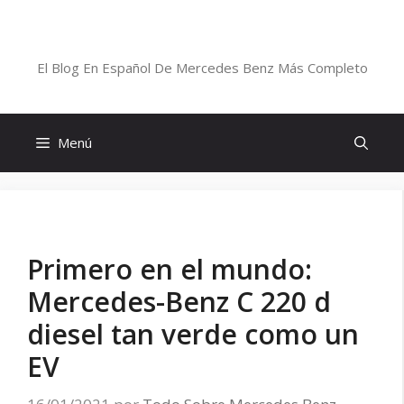
Saltar
al
Blog De Mercedes-Benz En Español
contenido
El Blog En Español De Mercedes Benz Más Completo
Menú
Primero en el mundo:
Mercedes-Benz C 220 d
diesel tan verde como un
EV