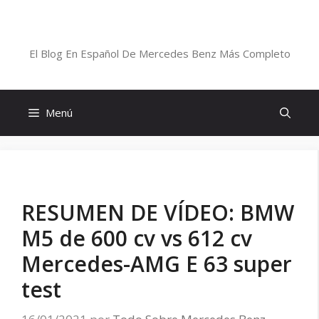
Saltar
al
Blog De Mercedes-Benz En Español
contenido
El Blog En Español De Mercedes Benz Más Completo
Menú
RESUMEN DE VÍDEO: BMW
M5 de 600 cv vs 612 cv
Mercedes-AMG E 63 super
test