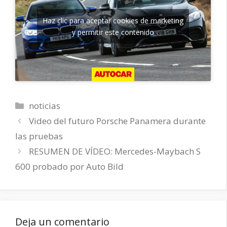
Haz clic para aceptar cookies de marketing
y permitir este contenido
Categorías
noticias
Video del futuro Porsche Panamera durante
las pruebas
RESUMEN DE VÍDEO: Mercedes-Maybach S
600 probado por Auto Bild
Deja un comentario