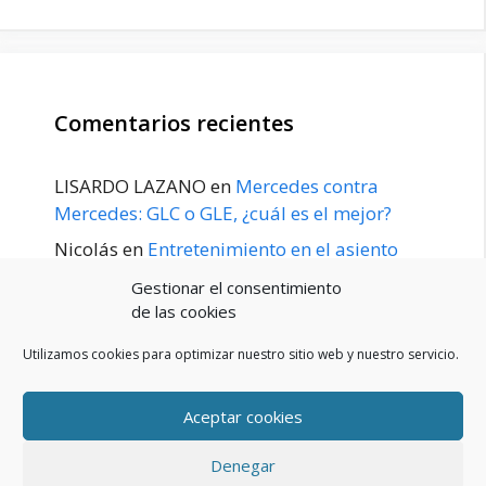
Comentarios recientes
LISARDO LAZANO
en
Mercedes contra
Mercedes: GLC o GLE, ¿cuál es el mejor?
Nicolás
en
Entretenimiento en el asiento
trasero para el GLE / GLS disponible a
Gestionar el consentimiento
principios de 2020
de las cookies
Utilizamos cookies para optimizar nuestro sitio web y nuestro servicio.
Aceptar cookies
POLÍTICA DE PRIVACIDAD
Aviso Legal
Denegar
Política de cookies (UE)
Contacto