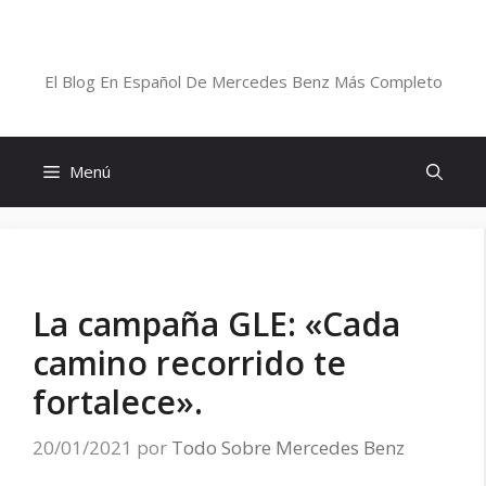
Saltar
al
Blog De Mercedes-Benz En Español
contenido
El Blog En Español De Mercedes Benz Más Completo
Menú
La campaña GLE: «Cada
camino recorrido te
fortalece».
20/01/2021
por
Todo Sobre Mercedes Benz